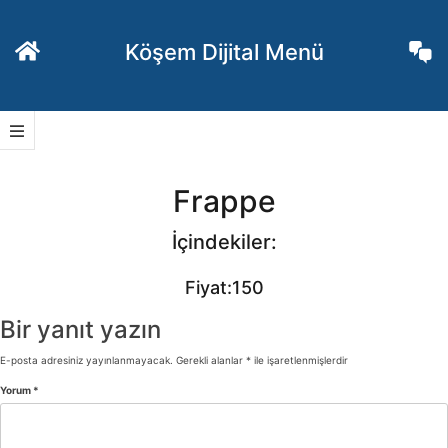
İçeriğe
geç
Köşem Dijital Menü
Frappe
İçindekiler:
Fiyat:150
Bir yanıt yazın
E-posta adresiniz yayınlanmayacak.
Gerekli alanlar
*
ile işaretlenmişlerdir
Yorum
*