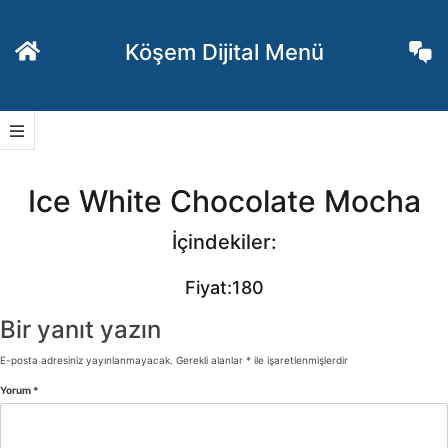
İçeriğe
geç
Köşem Dijital Menü
Ice White Chocolate Mocha
İçindekiler:
Fiyat:180
Bir yanıt yazın
E-posta adresiniz yayınlanmayacak.
Gerekli alanlar
*
ile işaretlenmişlerdir
Yorum
*