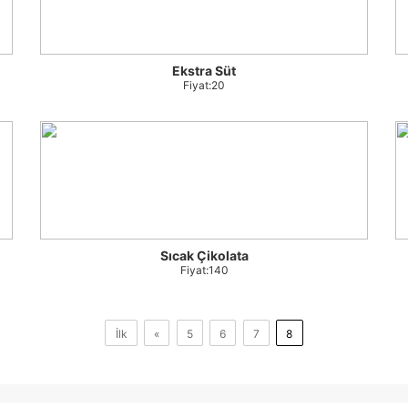
Ekstra Süt
Fiyat:20
Sıcak Çikolata
Fiyat:140
İlk
«
5
6
7
8