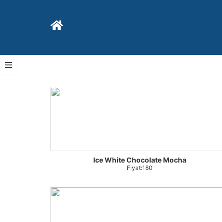
İçeriğe
geç
Ice White Chocolate Mocha
Fiyat:180